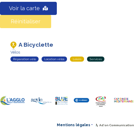
Voir la carte
Réinitialiser
A Bicyclette
Vélos
Réparation vélo
Location vélos
Loisirs
Services
•
Mentions légales
Ad'on Communication