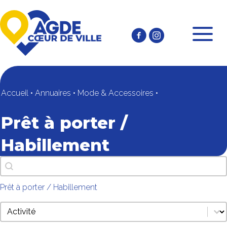
Accueil
•
Annuaires
•
Mode & Accessoires
•
Prêt à porter /
Habillement
Recherche texte
Rechercher
Prêt à porter / Habillement
annuaire thématiques commerçants mobile
Sélectionnez le contenu