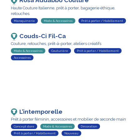
Rosa Addabbo Couture
Haute Couture Italienne, prêt à porter, bagagerie éthique,
retouches.
Maroquinerie
Mode & Accessoires
Prêt à porter / Habillement
Couds-Ci Fil-Ca
Couture, retouches, prêt-à-porter, ateliers créatifs
Mode & Accessoires
Couturière
Prêt à porter / Habillement
Accessoires
L’intemporelle
Prêt à porter féminin, accessoires et mobilier de seconde main
Concept store
Mode & Accessoires
Décoration
Prêt à porter / Habillement
Nouveau