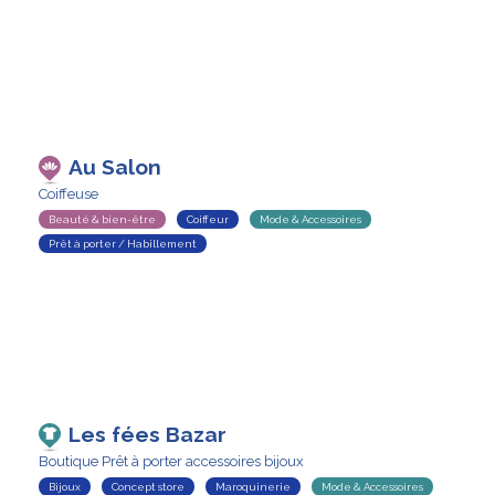
Au Salon
Coiffeuse
Beauté & bien-être
Coiffeur
Mode & Accessoires
Prêt à porter / Habillement
Les fées Bazar
Boutique Prêt à porter accessoires bijoux
Bijoux
Concept store
Maroquinerie
Mode & Accessoires