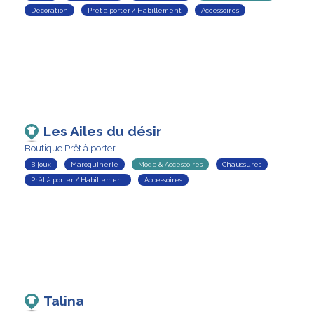
Décoration
Prêt à porter / Habillement
Accessoires
Les Ailes du désir
Boutique Prêt à porter
Bijoux
Maroquinerie
Mode & Accessoires
Chaussures
Prêt à porter / Habillement
Accessoires
Talina