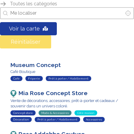
Toutes les catégories
localisez-moi
Loca
Géolocalisation
Voir la carte
Réinitialiser
Museum Concept
Café Boutique
Café
Friperie
Prêt à porter / Habillement
Mia Rose Concept Store
Vente de décorations, accessoires, prêt-à-porter et cadeaux /
souvenir dans un univers coloré.
Concept store
Mode & Accessoires
Côté maison
Décoration
Prêt à porter / Habillement
Accessoires