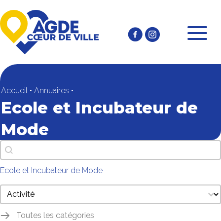
Accueil
•
Annuaires
•
Ecole et Incubateur de
Mode
Recherche texte
Rechercher
Ecole et Incubateur de Mode
annuaire thématiques commerçants mobile
Sélectionnez le contenu
Toutes les catégories