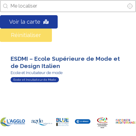
localisez-moi
Loca
Géolocalisation
Voir la carte
Réinitialiser
ESDMI – Ecole Supérieure de Mode et
de Design Italien
Ecole et Incubateur de mode
Ecole et Incubateur de Mode