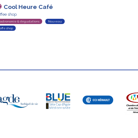
Cool Heure Café
ffee shop
astronomie & dégustations
Nouveau
offe shop