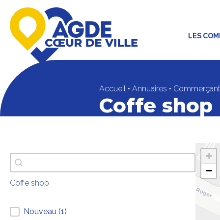
LES CO
Accueil
•
Annuaires
•
Commerçant
Coffe shop
carto
+
Recherche texte
Rechercher
−
Coffe shop
annuaire thématiques desktop
Nouveau
(1)