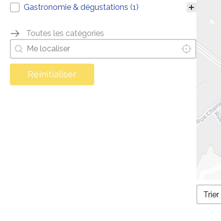
Gastronomie & dégustations
(1)
Toutes les catégories
localisez-moi
Localisez-m
Géolocalisation
Réinitialiser
Filtr
Trier 