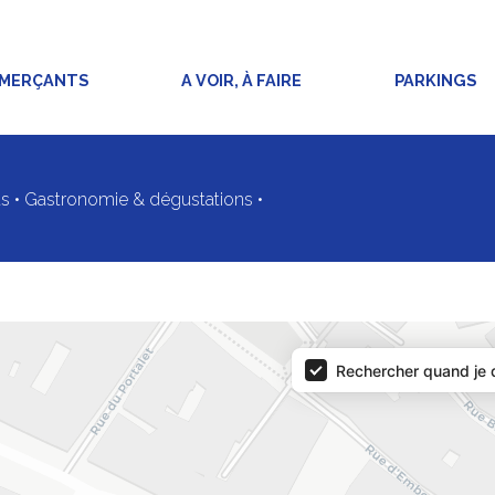
MMERÇANTS
A VOIR, À FAIRE
PARKINGS
s
•
Gastronomie & dégustations
•
 annuaire-desktop
Rechercher quand je d