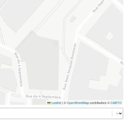
Leaflet
|
©
OpenStreetMap
contributors ©
CARTO