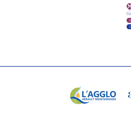
Co
G
C