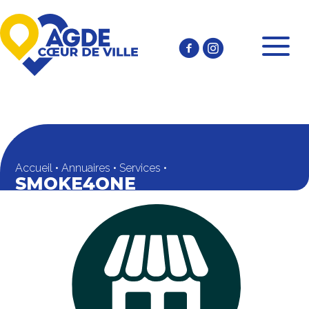
Accueil
•
Annuaires
•
Services
•
SMOKE4ONE