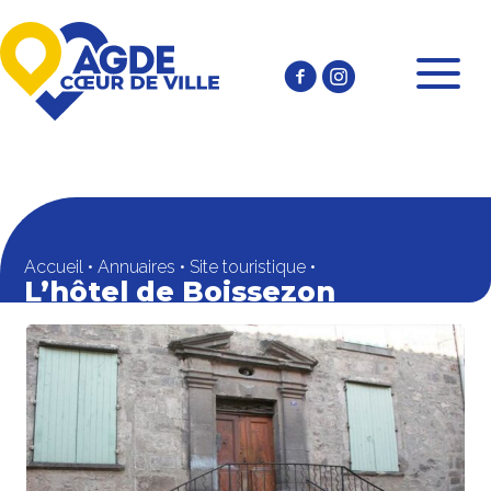
Accueil
•
Annuaires
•
Site touristique
•
L’hôtel de Boissezon