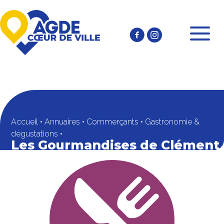
Accueil
•
Annuaires
•
Commerçants
•
Gastronomie &
dégustations
•
Les Gourmandises de Clément