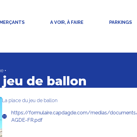
MMERÇANTS
A VOIR, À FAIRE
PARKINGS
ue
•
 jeu de ballon
La place du jeu de ballon
https://formulaire.capdagde.com/medias/document
AGDE-FR.pdf