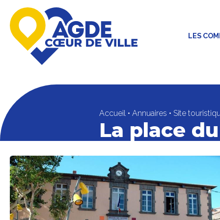
LES CO
Accueil
•
Annuaires
•
Site touristiq
La place du