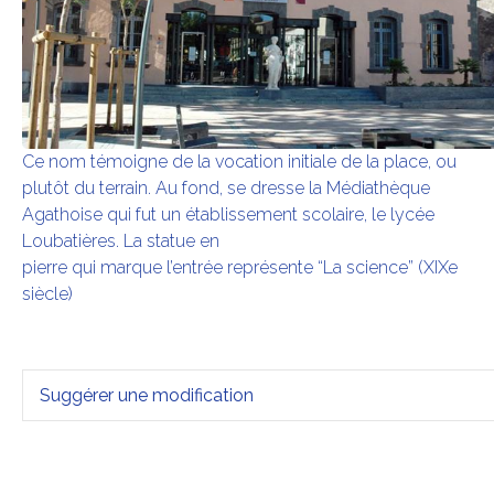
Ce nom témoigne de la vocation initiale de la place, ou
plutôt du terrain. Au fond, se dresse la Médiathèque
Agathoise qui fut un établissement scolaire, le lycée
Loubatières. La statue en
pierre qui marque l’entrée représente “La science” (XIXe
siècle)
Suggérer une modification