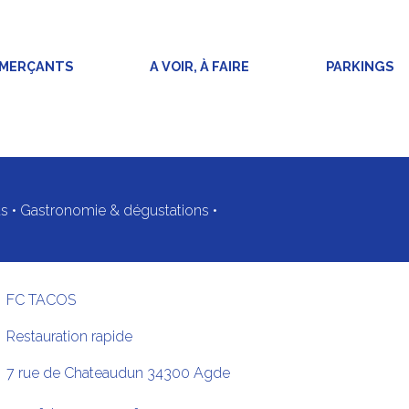
MMERÇANTS
A VOIR, À FAIRE
PARKINGS
s
•
Gastronomie & dégustations
•
FC TACOS
Restauration rapide
7 rue de Chateaudun
34300
Agde