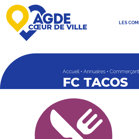
LES CO
Accueil
•
Annuaires
•
Commerçant
FC TACOS