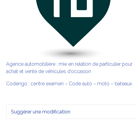
Agence automobilière : mie en relation de particulier pour
achat et vente de véhicules d’occasion
Codengo : centre examen – Code auto – moto – bateaux
Suggérer une modification