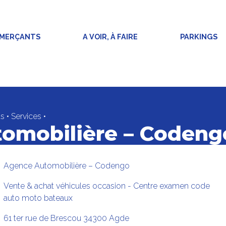
MMERÇANTS
A VOIR, À FAIRE
PARKINGS
s
•
Services
•
omobilière – Codeng
Agence Automobilière – Codengo
Vente & achat véhicules occasion - Centre examen code
auto moto bateaux
61 ter rue de Brescou
34300
Agde