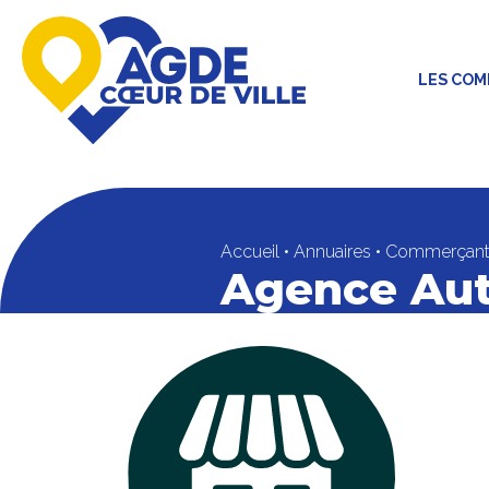
LES CO
Accueil
•
Annuaires
•
Commerçant
Agence Aut