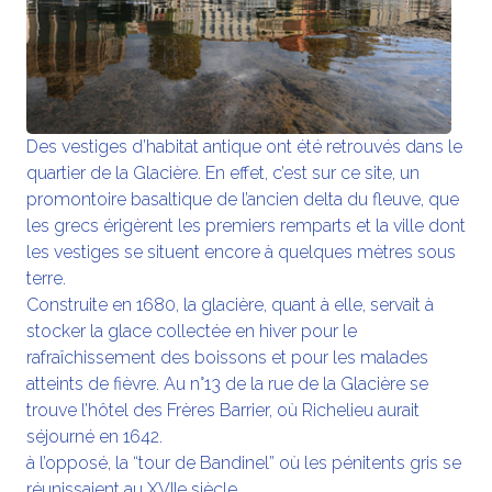
Des vestiges d’habitat antique ont été retrouvés dans le
quartier de la Glacière. En effet, c’est sur ce site, un
promontoire basaltique de l’ancien delta du fleuve, que
les grecs érigèrent les premiers remparts et la ville dont
les vestiges se situent encore à quelques mètres sous
terre.
Construite en 1680, la glacière, quant à elle, servait à
stocker la glace collectée en hiver pour le
rafraîchissement des boissons et pour les malades
atteints de fièvre. Au n°13 de la rue de la Glacière se
trouve l’hôtel des Frères Barrier, où Richelieu aurait
séjourné en 1642.
à l’opposé, la “tour de Bandinel” où les pénitents gris se
réunissaient au XVIIe siècle