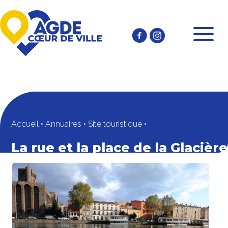
Accueil
•
Annuaires
•
Site touristique
•
La rue et la place de la Glacière