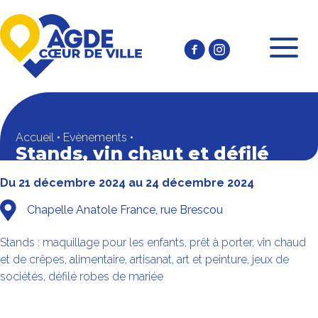
Accueil
•
Evènements
•
Stands, vin chaut et défilé
Du 21 décembre 2024
au 24 décembre 2024
Chapelle Anatole France, rue Brescou
Stands : maquillage pour les enfants, prêt à porter, vin chaud
et de crêpes, alimentaire, artisanat, art et peinture, jeux de
sociétés, défilé robes de mariée